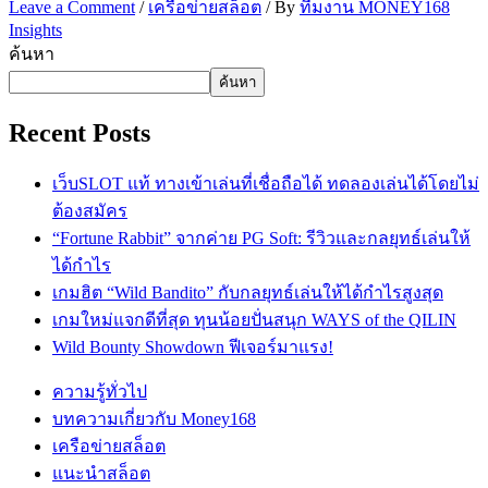
Leave a Comment
/
เครือข่ายสล็อต
/ By
ทีมงาน MONEY168
Insights
ค้นหา
ค้นหา
Recent Posts
เว็บSLOT แท้ ทางเข้าเล่นที่เชื่อถือได้ ทดลองเล่นได้โดยไม่
ต้องสมัคร
“Fortune Rabbit” จากค่าย PG Soft: รีวิวและกลยุทธ์เล่นให้
ได้กำไร
เกมฮิต “Wild Bandito” กับกลยุทธ์เล่นให้ได้กำไรสูงสุด
เกมใหม่แจกดีที่สุด ทุนน้อยปั่นสนุก WAYS of the QILIN
Wild Bounty Showdown ฟีเจอร์มาแรง!
ความรู้ทั่วไป
บทความเกี่ยวกับ Money168
เครือข่ายสล็อต
แนะนำสล็อต