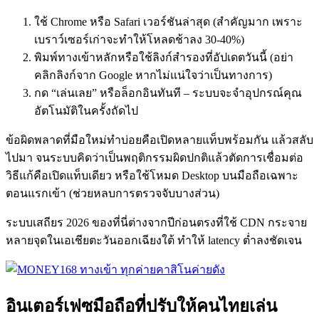
ใช้ Chrome หรือ Safari เวอร์ชันล่าสุด (สำคัญมาก เพราะ
เบราว์เซอร์เก่าจะทำให้โหลดช้าลง 30-40%)
พิมพ์ทางเข้าหลักหรือใช้ลิงก์สำรองที่อัปเดตวันนี้ (อย่า
คลิกลิงก์จาก Google หากไม่แน่ใจว่าเป็นทางการ)
กด “เล่นเลย” หรือล็อกอินทันที – ระบบจะจำอุปกรณ์คุณ
อัตโนมัติในครั้งถัดไป
ข้อผิดพลาดที่มือใหม่ทำบ่อยคือเปิดหลายแท็บพร้อมกัน แล้วสลับ
ไปมา จนระบบคิดว่าเป็นพฤติกรรมผิดปกติแล้วตัดการเชื่อมต่อ
วิธีแก้คือเปิดแท็บเดียว หรือใช้โหมด Desktop บนมือถือเฉพาะ
ตอนแรกเข้า (ช่วยหลบการตรวจจับบางส่วน)
ระบบเสถียร 2026 ของที่นี่ต่างจากปีก่อนตรงที่ใช้ CDN กระจาย
หลายจุดในเอเชียตะวันออกเฉียงใต้ ทำให้ latency ต่ำลงชัดเจน
อินเตอร์เฟซมือถือที่ปรับให้คนไทยเล่น