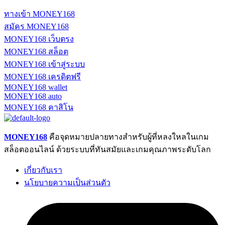
ทางเข้า MONEY168
สมัคร MONEY168
MONEY168 เว็บตรง
MONEY168 สล็อต
MONEY168 เข้าสู่ระบบ
MONEY168 เครดิตฟรี
MONEY168 wallet
MONEY168 auto
MONEY168 คาสิโน
MONEY168
คือจุดหมายปลายทางสำหรับผู้ที่หลงใหลในเกม
สล็อตออนไลน์ ด้วยระบบที่ทันสมัยและเกมคุณภาพระดับโลก
เกี่ยวกับเรา
นโยบายความเป็นส่วนตัว