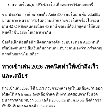
ความเร็วหมุน: ปรับช้า-เร็ว เพื่อลดการใช้แบตเตอรี่
จากประสบการณ์ ทดลองตั้ง Auto 300 รอบในเกมที่มี volatility
ปานกลาง พบว่าการปรับความเร็วกลางช่วยให้เครื่องไม่ร้อน
เกิน 42°C หลังเล่นต่อเนื่อง 45 นาที ขณะที่ตั้งเร็วสุดทำให้แบต
หมดไวขึ้น 18% ในเวลาเท่ากัน
ข้อเสียเล็กน้อยคือถ้าเน็ตตกกลางคัน ระบบจะหยุด Auto ทันที
เพื่อป้องกันการเสียเงินเกินกำหนด แต่บางคนมองว่าน่ารำคาญ
หากสัญญาณไม่เสถียร
ทางเข้าเล่น 2026 เทคนิคทำให้เข้าถึงเร็ว
และเสถียร
ทางเข้าเล่น 2026 ใช้ CDN กระจายหลายจุดในเอเชียตะวันออก
เฉียงใต้ ลด latency ลงเหลือต่ำสุด ทีมงานทดสอบจากจังหวัด
มหาสารคาม พบว่า ping เฉลี่ย 28-35 ms บน AIS 5G ซึ่งต่ำกว่า
เว็บอื่นที่เคยลอง (เฉลี่ย 55-80 ms)