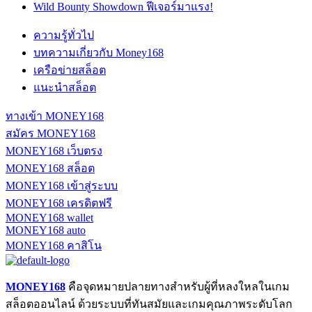
Wild Bounty Showdown ฟีเจอร์มาแรง!
ความรู้ทั่วไป
บทความเกี่ยวกับ Money168
เครือข่ายสล็อต
แนะนำสล็อต
ทางเข้า MONEY168
สมัคร MONEY168
MONEY168 เว็บตรง
MONEY168 สล็อต
MONEY168 เข้าสู่ระบบ
MONEY168 เครดิตฟรี
MONEY168 wallet
MONEY168 auto
MONEY168 คาสิโน
MONEY168
คือจุดหมายปลายทางสำหรับผู้ที่หลงใหลในเกม
สล็อตออนไลน์ ด้วยระบบที่ทันสมัยและเกมคุณภาพระดับโลก