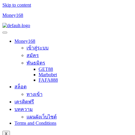
Skip to content
Money168
Money168
เข้าสู่ระบบ
สมัคร
พันธมิตร
GET88
Marbobet
FAFA888
สล็อต
ทางเข้า
เครดิตฟรี
บทความ
แผนผังเว็บไซต์
Terms and Conditions
X