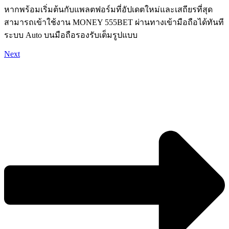
หากพร้อมเริ่มต้นกับแพลตฟอร์มที่อัปเดตใหม่และเสถียรที่สุด
สามารถเข้าใช้งาน MONEY 555BET ผ่านทางเข้ามือถือได้ทันที
ระบบ Auto บนมือถือรองรับเต็มรูปแบบ
Next