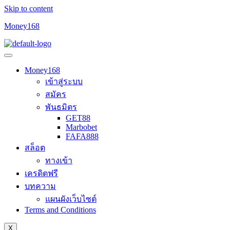
Skip to content
Money168
Money168
เข้าสู่ระบบ
สมัคร
พันธมิตร
GET88
Marbobet
FAFA888
สล็อต
ทางเข้า
เครดิตฟรี
บทความ
แผนผังเว็บไซต์
Terms and Conditions
X